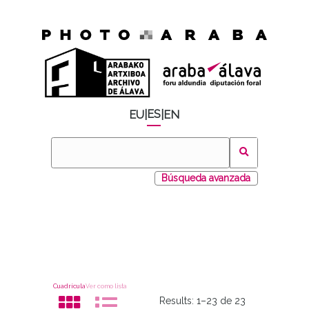
ES
EU
|
|
EN
Búsqueda avanzada
Cuadrícula
Ver como lista
Results:
1–23 de 23