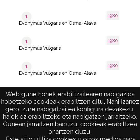
1980
1
Evonymus Vulgaris en Osma, Alava
1980
1
Evonymus Vulgaris
1980
1
Evonymus Vulgaris en Osma, Alava
Web gune honek erabiltzailearen nabigazioa
hobetzeko cookieak erabiltzen ditu. Nahi izanez
1–23
de 1
de 23
gero, zure nabigatzailea konfigura dezakezu,
páginas
results
haiek ez erabiltzeko eta nabigatzen jarraitzeko.
Gunean jarraitzen baduzu, cookieak erabiltzea
onartzen duzu.
AVISO LEGAL
Este sitio utiliza cookies u otros medios para