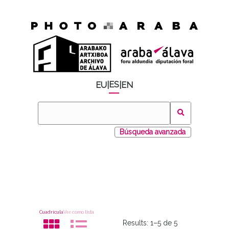
ES
EU
|
|
EN
Búsqueda avanzada
Cuadrícula
Ver como lista
Results:
1–5 de 5