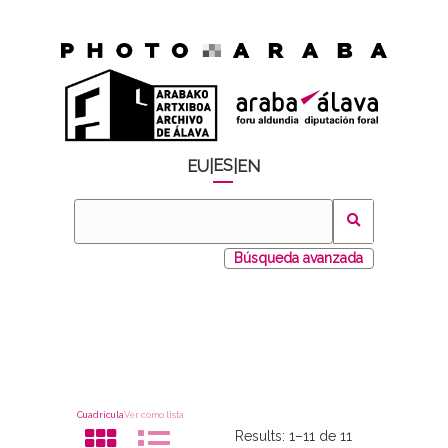
ES
EU
|
|
EN
Búsqueda avanzada
Cuadrícula
Ver como lista
Results:
1–11 de 11