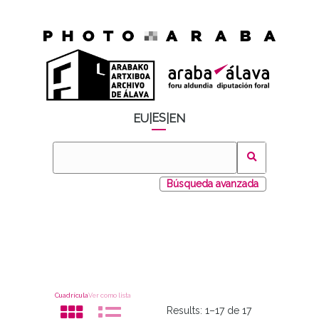
ES
EU
|
|
EN
Búsqueda avanzada
Cuadrícula
Ver como lista
Results:
1–17 de 17