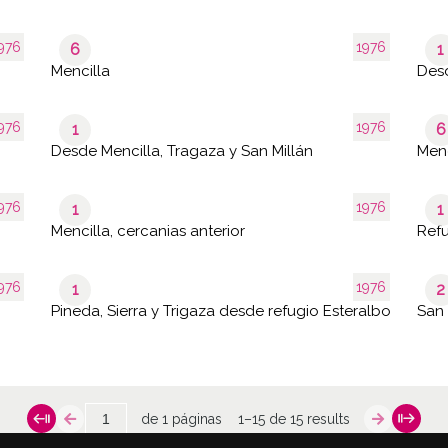
976
1976
6
1
Mencilla
Desd
976
1976
1
6
Desde Mencilla, Tragaza y San Millán
Menc
976
1976
1
1
Mencilla, cercanias anterior
Refu
976
1976
1
2
Pineda, Sierra y Trigaza desde refugio Esteralbo
San
de 1 páginas
1–15 de 15 results