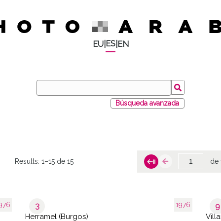
ES
EU
|
|
EN
Búsqueda avanzada
Results:
1–15 de 15
de 
976
1976
3
9
Herramel (Burgos)
Vill