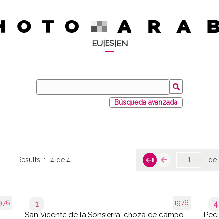
ES
EU
|
|
EN
Búsqueda avanzada
Results:
1–4 de 4
de 
976
1976
1
4
San Vicente de la Sonsierra, choza de campo
Peci