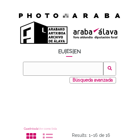
ES
EU
|
|
EN
Búsqueda avanzada
Cuadrícula
Ver como lista
Results:
1–16 de 16