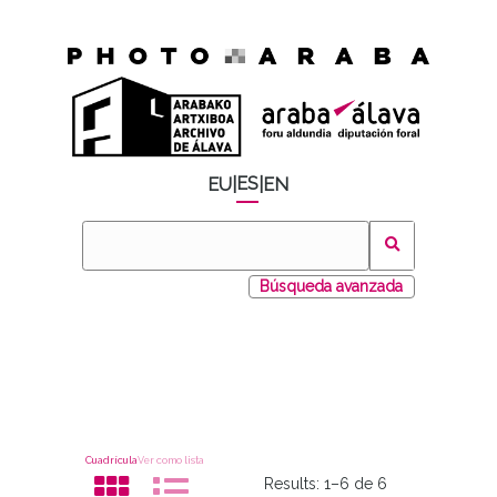
ES
EU
|
|
EN
Búsqueda avanzada
Cuadrícula
Ver como lista
Results:
1–6 de 6