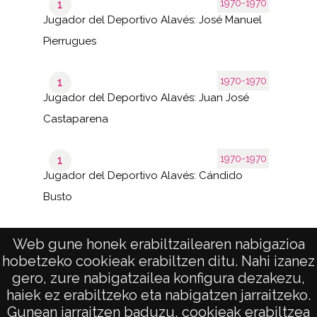
1970-1970
1
Jugador del Deportivo Alavés: José Manuel
Pierrugues
1970-1970
1
Jugador del Deportivo Alavés: Juan José
Castaparena
1970-1970
1
Jugador del Deportivo Alavés: Cándido
Busto
Web gune honek erabiltzailearen nabigazioa
hobetzeko cookieak erabiltzen ditu. Nahi izanez
1–6
de 1
de 6
gero, zure nabigatzailea konfigura dezakezu,
páginas
results
haiek ez erabiltzeko eta nabigatzen jarraitzeko.
Gunean jarraitzen baduzu, cookieak erabiltzea