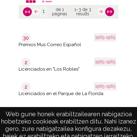
de 1
1–3 de 3
páginas
results
1965-1965
30
Premios Mus Correo Español
1965-1965
2
Licenciados en "Los Robles"
1965-1965
2
Licenciados en el Parque de La Florida
Web gune honek erabiltzailearen nabigazioa
hobetzeko cookieak erabiltzen ditu. Nahi izanez
1–3 de
de 1
3
gero, zure nabigatzailea konfigura dezakezu,
páginas
results
haiek ez erabiltzeko eta nabigatzen jarraitzeko.