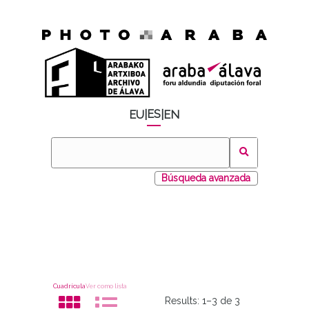
ES
EU
|
|
EN
Búsqueda avanzada
Cuadrícula
Ver como lista
Results:
1–3 de 3