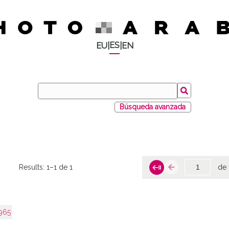
ES
EU
|
|
EN
Búsqueda avanzada
Results:
1–1 de 1
de 
965