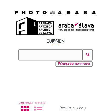
ES
EU
|
|
EN
Búsqueda avanzada
Cuadrícula
Ver como lista
Results:
1–7 de 7