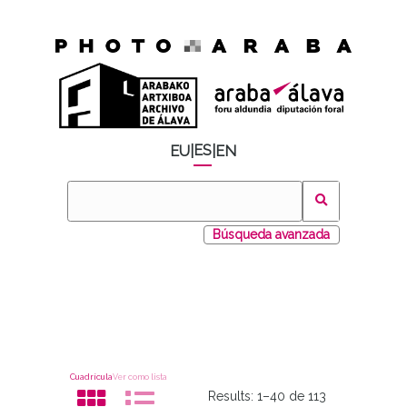
ES
EU
|
|
EN
Búsqueda avanzada
Cuadrícula
Ver como lista
Results:
1–40 de 113