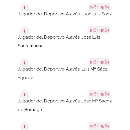
1964-1964
1
Jugador del Deportivo Alavés: Juan Luis Sanz
1964-1964
1
Jugador del Deportivo Alavés: José Luis
Santamarina
1964-1964
1
Jugador del Deportivo Alavés: Luis Mª Sáez
Eguilaz
1964-1964
1
Jugador del Deportivo Alavés: José Mª Saenz
de Buruaga
1964-1964
1