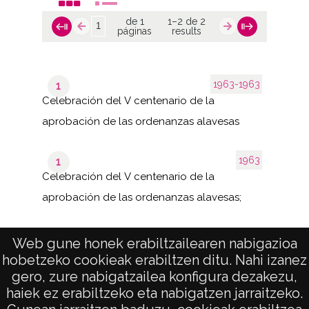
de 1
1–2 de 2
páginas
results
1963-1963
1
Celebración del V centenario de la
aprobación de las ordenanzas alavesas
1963
1
Celebración del V centenario de la
aprobación de las ordenanzas alavesas;
Web gune honek erabiltzailearen nabigazioa
hobetzeko cookieak erabiltzen ditu. Nahi izanez
1–2 de
de 1
2
gero, zure nabigatzailea konfigura dezakezu,
páginas
results
haiek ez erabiltzeko eta nabigatzen jarraitzeko.