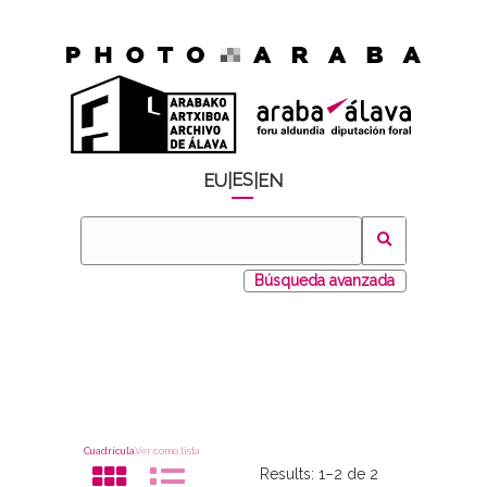
ES
EU
|
|
EN
Búsqueda avanzada
Cuadrícula
Ver como lista
Results:
1–2 de 2