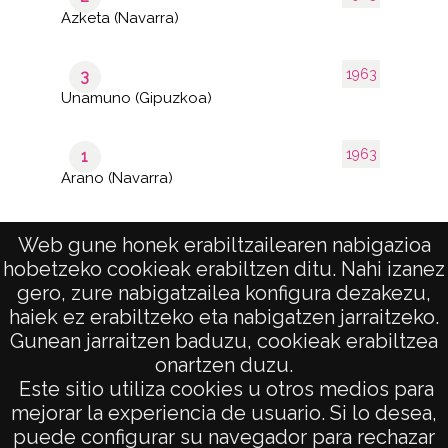
Azketa (Navarra)
1963
3
Unamuno (Gipuzkoa)
1963
1
Arano (Navarra)
Web gune honek erabiltzailearen nabigazioa
hobetzeko cookieak erabiltzen ditu. Nahi izanez
1–7 de
de 1
7
gero, zure nabigatzailea konfigura dezakezu,
páginas
results
haiek ez erabiltzeko eta nabigatzen jarraitzeko.
Gunean jarraitzen baduzu, cookieak erabiltzea
onartzen duzu.
AVISO LEGAL
Este sitio utiliza cookies u otros medios para
POLÍTICA DE PRIVACIDAD
mejorar la experiencia de usuario. Si lo desea,
puede configurar su navegador para rechazar
ACCESIBILIDAD