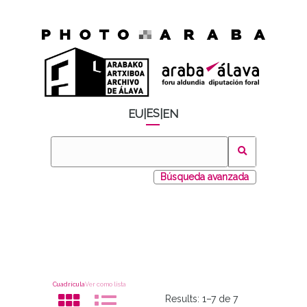
ES
EU
|
|
EN
Búsqueda avanzada
Cuadrícula
Ver como lista
Results:
1–7 de 7