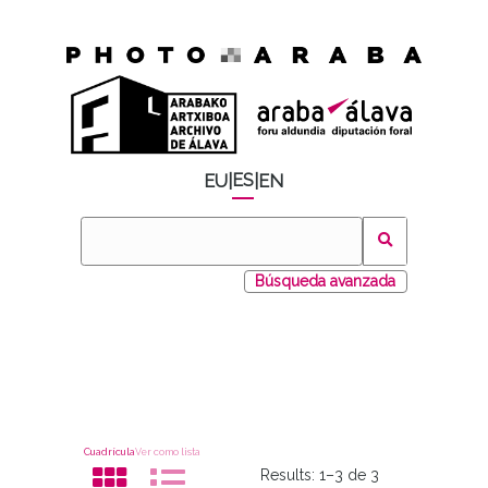
ES
EU
|
|
EN
Búsqueda avanzada
Cuadrícula
Ver como lista
Results:
1–3 de 3