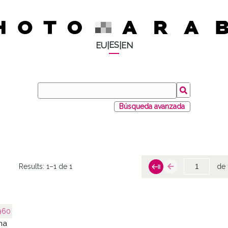
ES
EU
|
|
EN
Búsqueda avanzada
Results:
1–1 de 1
de 
960
na