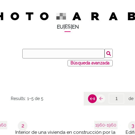
ES
EU
|
|
EN
Búsqueda avanzada
Results:
1–5 de 5
de 
960
1960-1960
2
3
Interior de una vivienda en construcción por la
Edif