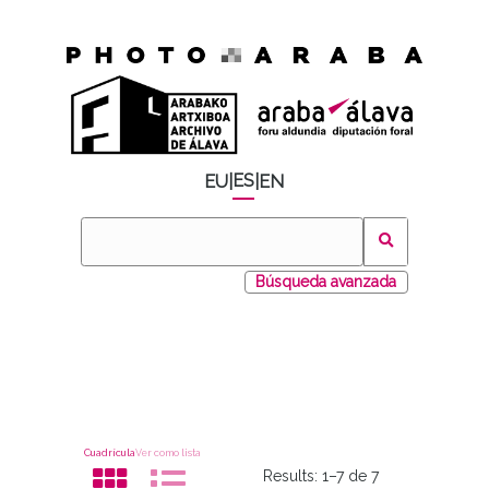
ES
EU
|
|
EN
Búsqueda avanzada
Cuadrícula
Ver como lista
Results:
1–7 de 7