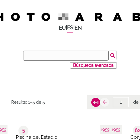
ES
EU
|
|
EN
Búsqueda avanzada
Results:
1–5 de 5
de 
959
1959-1959
5
6
Piscina del Estadio
Con