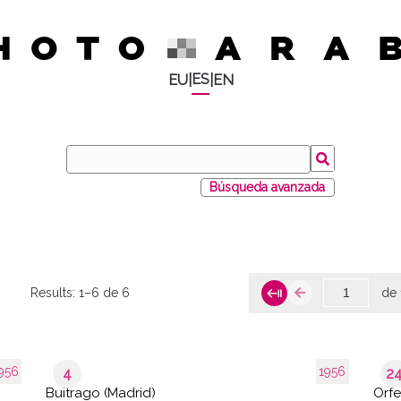
ES
EU
|
|
EN
Búsqueda avanzada
Results:
1–6 de 6
de 
956
1956
4
2
Buitrago (Madrid)
Orfe