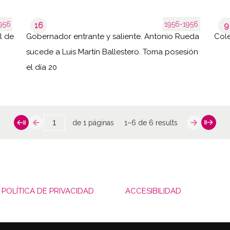
956
1956-1956
16
9
l de
Gobernador entrante y saliente. Antonio Rueda
Cole
sucede a Luis Martín Ballestero. Toma posesión
el día 20
de 1 páginas
1–6 de 6 results
POLÍTICA DE PRIVACIDAD
ACCESIBILIDAD