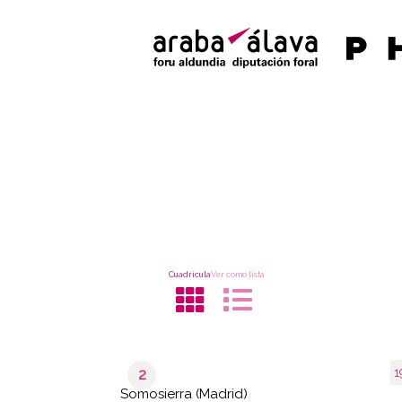
Cuadrícula
Ver como lista
1
2
Somosierra (Madrid)