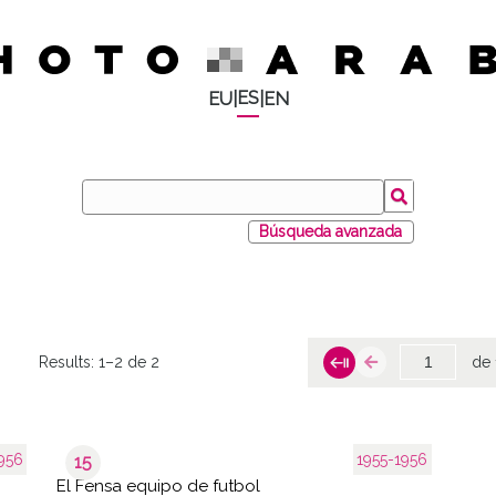
ES
EU
|
|
EN
Búsqueda avanzada
Results:
1–2 de 2
de 
956
1955-1956
15
El Fensa equipo de futbol