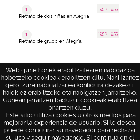
1950-1955
1
Retrato de dos niñas en Alegría
1950-1955
1
Retrato de grupo en Alegría
Web gune honek erabiltzailearen nabigazioa
81–
120
hobetzeko cookieak erabiltzen ditu. Nahi izanez
de 7
de
páginas
258
gero, zure nabigatzailea konfigura dezakezu,
results
haiek ez erabiltzeko eta nabigatzen jarraitzeko.
Gunean jarraitzen baduzu, cookieak erabiltzea
onartzen duzu.
AVISO LEGAL
Este sitio utiliza cookies u otros medios para
POLÍTICA DE PRIVACIDAD
mejorar la experiencia de usuario. Si lo desea,
puede configurar su navegador para rechazar
ACCESIBILIDAD
su uso y seguir navegando. Si continua en el
ATENCIÓN CIUDADANA