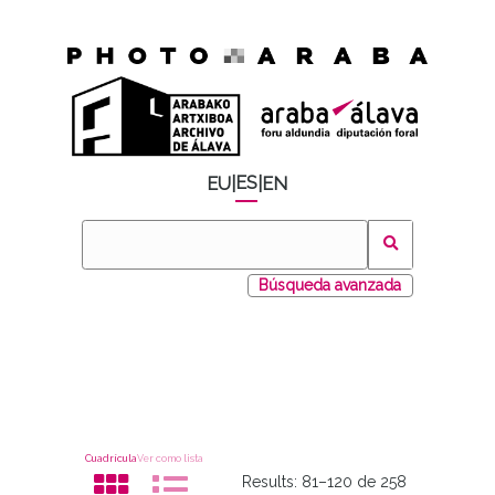
ES
EU
|
|
EN
Búsqueda avanzada
Cuadrícula
Ver como lista
Results:
81–120 de 258