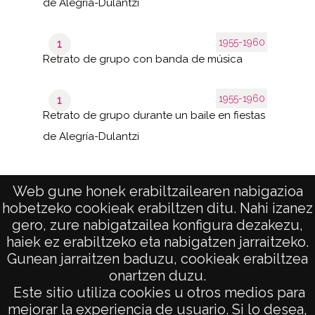
de Alegría-Dulantzi
1955-1960
1
Retrato de grupo con banda de música
1955-1960
1
Retrato de grupo durante un baile en fiestas
de Alegría-Dulantzi
Web gune honek erabiltzailearen nabigazioa
161–
hobetzeko cookieak erabiltzen ditu. Nahi izanez
de 6
200
páginas
de 215
gero, zure nabigatzailea konfigura dezakezu,
results
haiek ez erabiltzeko eta nabigatzen jarraitzeko.
Gunean jarraitzen baduzu, cookieak erabiltzea
onartzen duzu.
AVISO LEGAL
Este sitio utiliza cookies u otros medios para
POLÍTICA DE PRIVACIDAD
mejorar la experiencia de usuario. Si lo desea,