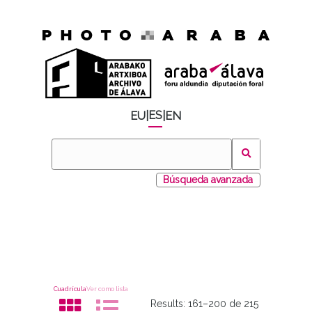
ES
EU
|
|
EN
Búsqueda avanzada
Cuadrícula
Ver como lista
Results:
161–200 de 215