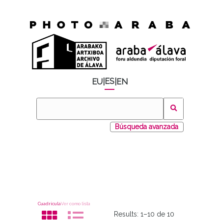
ES
EU
|
|
EN
Búsqueda avanzada
Cuadrícula
Ver como lista
Results:
1–10 de 10