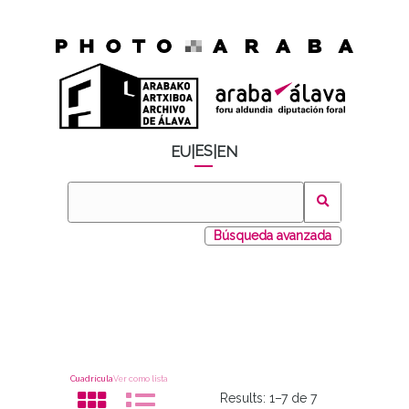
ES
EU
|
|
EN
Búsqueda avanzada
Cuadrícula
Ver como lista
Results:
1–7 de 7