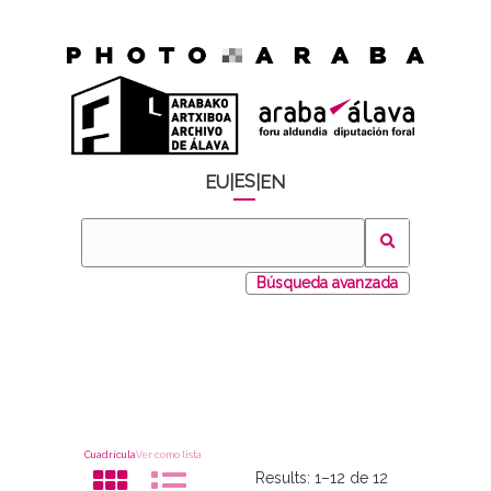
ES
EU
|
|
EN
Búsqueda avanzada
Cuadrícula
Ver como lista
Results:
1–12 de 12