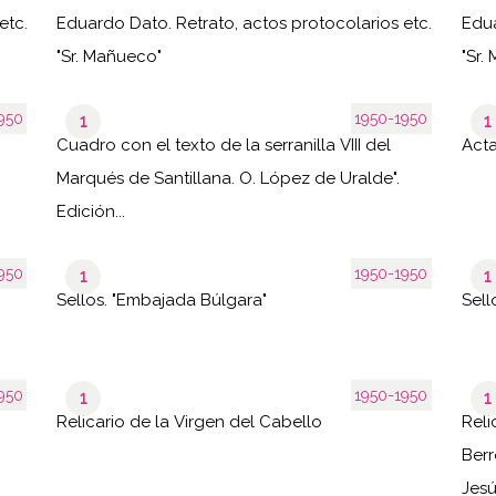
etc.
Eduardo Dato. Retrato, actos protocolarios etc.
Edua
"Sr. Mañueco"
"Sr. 
950
1950-1950
1
1
Cuadro con el texto de la serranilla VIII del
Acta
Marqués de Santillana. O. López de Uralde".
Edición...
950
1950-1950
1
1
Sellos. "Embajada Búlgara"
Sell
950
1950-1950
1
1
Relicario de la Virgen del Cabello
Reli
Berr
Jesús