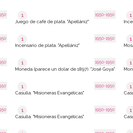
950
1950-1950
1
1
Juego de café de plata. "Apellániz"
Ince
950
1950-1950
1
1
Incensario de plata. "Apellániz"
Mosa
950
1950-1950
1
1
Moneda (parece un dolar de 1897). "José Goya"
Mone
950
1950-1950
1
1
Casulla. "Misioneras Evangélicas"
Casu
950
1950-1950
1
1
Casulla. "Misioneras Evangélicas"
Casu