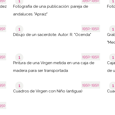
950
1950-1950
1
1
ndez
Fotografía de una publicación: pareja de
Foto
andaluces. "Apraiz"
950
1950-1950
1
1
Dibujo de un sacerdote. Autor: R. "Ocenda"
Grab
"Me
950
1950-1950
1
1
Pintura de una Virgen metida en una caja de
Caja
madera para ser transportada
de u
950
1950-1950
1
1
Cuadros de Virgen con Niño (antigua)
Cuad
950