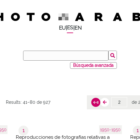
ES
EU
|
|
EN
Búsqueda avanzada
Results:
41–80 de 927
de 
950
1950-1950
1
1
Reproducciones de fotografías relativas a
Repr