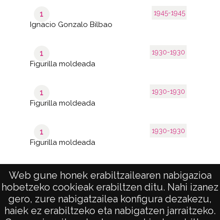
1945-1945
1
Ignacio Gonzalo Bilbao
1930-1930
1
Figurilla moldeada
1930-1930
1
Figurilla moldeada
1930-1930
1
Figurilla moldeada
Web gune honek erabiltzailearen nabigazioa
hobetzeko cookieak erabiltzen ditu. Nahi izanez
1–14
de 1
de 14
gero, zure nabigatzailea konfigura dezakezu,
páginas
results
haiek ez erabiltzeko eta nabigatzen jarraitzeko.