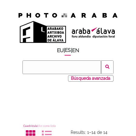
ES
EU
|
|
EN
Búsqueda avanzada
Cuadrícula
Ver como lista
Results:
1–14 de 14