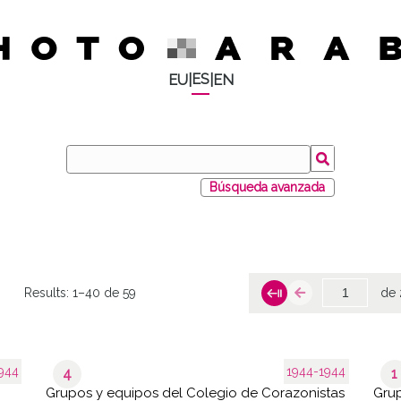
ES
EU
|
|
EN
Búsqueda avanzada
Results:
1–40 de 59
de 
944
1944-1944
4
1
Grupos y equipos del Colegio de Corazonistas
Grup