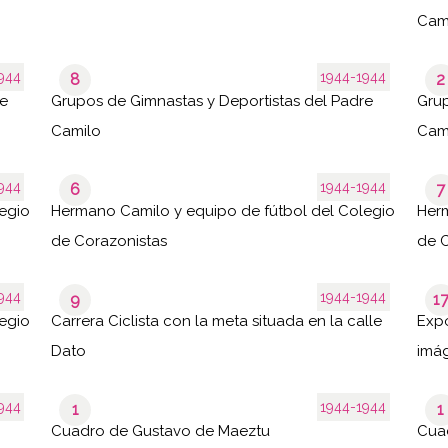
Cam
944
1944-1944
8
2
re
Grupos de Gimnastas y Deportistas del Padre
Grup
Camilo
Cam
944
1944-1944
6
7
egio
Hermano Camilo y equipo de fútbol del Colegio
Herm
de Corazonistas
de C
944
1944-1944
9
1
egio
Carrera Ciclista con la meta situada en la calle
Expo
Dato
imág
944
1944-1944
1
1
Cuadro de Gustavo de Maeztu
Cua