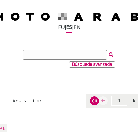
ES
EU
|
|
EN
Búsqueda avanzada
Results:
1–1 de 1
de 
945