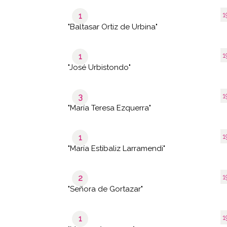
1
1
"Baltasar Ortiz de Urbina"
1
1
"José Urbistondo"
1
3
"María Teresa Ezquerra"
1
1
"María Estibaliz Larramendi"
1
2
"Señora de Gortazar"
1
1