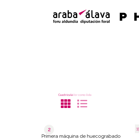
Cuadrícula
Ver como lista
1
2
Primera máquina de huecograbado