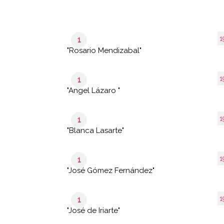
1
1
"Rosario Mendizabal"
1
1
"Angel Lázaro "
1
1
"Blanca Lasarte"
1
1
"José Gómez Fernández"
1
1
"José de Iriarte"