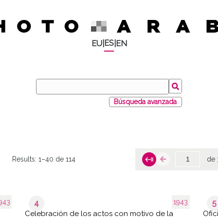
ES
EU
|
|
EN
Búsqueda avanzada
Results:
1–40 de 114
de 
943
1943
4
5
Celebración de los actos con motivo de la
Ofic