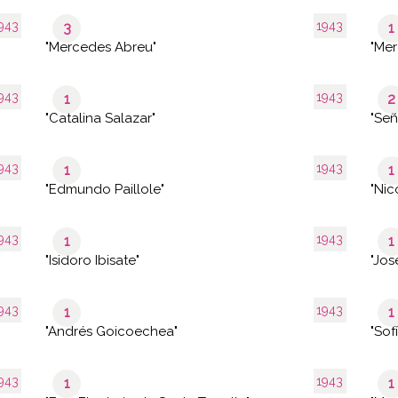
943
1943
3
1
"Mercedes Abreu"
"Mer
943
1943
1
2
"Catalina Salazar"
"Señ
943
1943
1
1
"Edmundo Paillole"
"Nic
943
1943
1
1
"Isidoro Ibisate"
"Jos
943
1943
1
1
"Andrés Goicoechea"
"Sof
943
1943
1
1