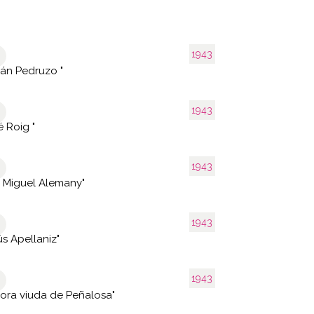
1943
ián Pedruzo "
1943
é Roig "
1943
s Miguel Alemany"
1943
ús Apellaniz"
1943
ora viuda de Peñalosa"