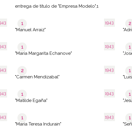
entrega de título de "Empresa Modelo",1
943
1943
1
2
"Manuel Arraiz"
"Adr
943
1943
1
1
"María Margarita Echanove"
"Jos
943
1943
2
1
"Carmen Mendizabal"
"Lui
943
1943
1
1
"Matilde Egaña"
"Jes
943
1943
1
1
"María Teresa Indurain"
"Señ