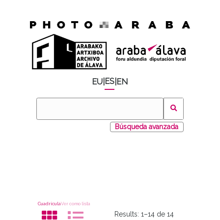
ES
EU
|
|
EN
Búsqueda avanzada
Cuadrícula
Ver como lista
Results:
1–14 de 14