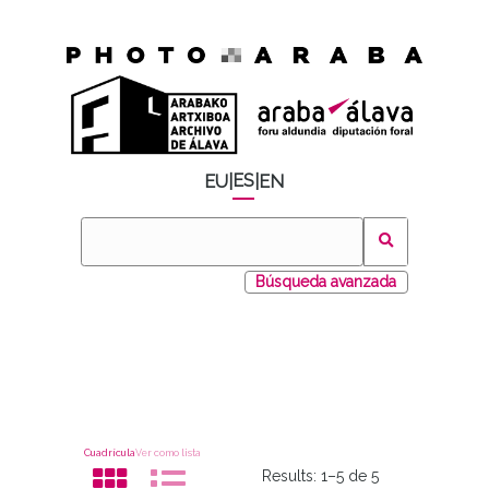
ES
EU
|
|
EN
Búsqueda avanzada
Cuadrícula
Ver como lista
Results:
1–5 de 5