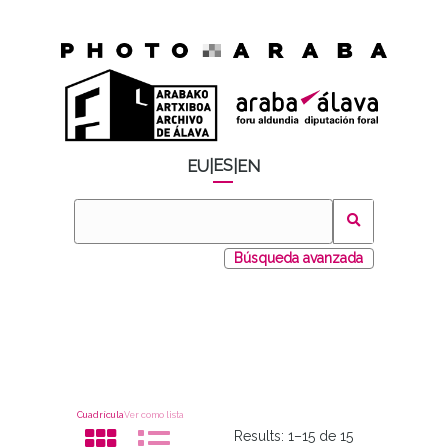
ES
EU
|
|
EN
Búsqueda avanzada
Cuadrícula
Ver como lista
Results:
1–15 de 15