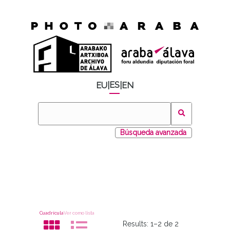
ES
EU
|
|
EN
Búsqueda avanzada
Cuadrícula
Ver como lista
Results:
1–2 de 2