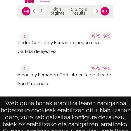
de 1
1–2 de 2
páginas
results
1925-1925
1
Pedro Gonzalo y Fernando juegan una
partida de ajedrez
1925-1925
1
Ignacio y Fernando Gonzalo en la basílica de
San Prudencio
Web gune honek erabiltzailearen nabigazioa
hobetzeko cookieak erabiltzen ditu. Nahi izanez
1–2 de
de 1
2
gero, zure nabigatzailea konfigura dezakezu,
páginas
results
haiek ez erabiltzeko eta nabigatzen jarraitzeko.