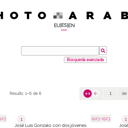
ES
EU
|
|
EN
Búsqueda avanzada
Results:
1–6 de 6
de 
923
1923-1923
1
1
José Luis Gonzalo con dos jóvenes
José