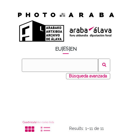
ES
EU
|
|
EN
Búsqueda avanzada
Cuadrícula
Ver como lista
Results:
1–11 de 11