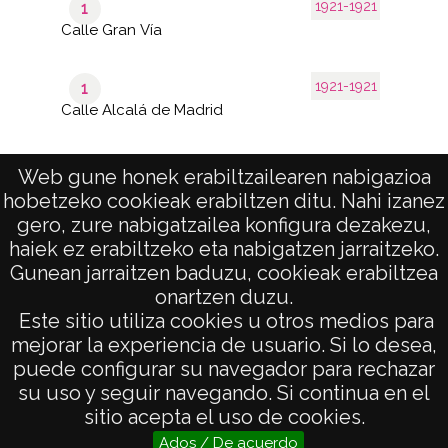
1921-1921
1
Calle Gran Vía
1921-1921
1
Calle Alcalá de Madrid
Web gune honek erabiltzailearen nabigazioa
hobetzeko cookieak erabiltzen ditu. Nahi izanez
1–11
de 1
de 11
gero, zure nabigatzailea konfigura dezakezu,
páginas
results
haiek ez erabiltzeko eta nabigatzen jarraitzeko.
Gunean jarraitzen baduzu, cookieak erabiltzea
onartzen duzu.
AVISO LEGAL
Este sitio utiliza cookies u otros medios para
POLÍTICA DE PRIVACIDAD
mejorar la experiencia de usuario. Si lo desea,
puede configurar su navegador para rechazar
ACCESIBILIDAD
su uso y seguir navegando. Si continua en el
ATENCIÓN CIUDADANA
sitio acepta el uso de cookies.
Ados / De acuerdo