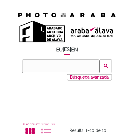
ES
EU
|
|
EN
Búsqueda avanzada
Cuadrícula
Ver como lista
Results:
1–10 de 10