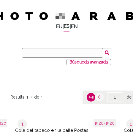
ES
EU
|
|
EN
Búsqueda avanzada
Results:
1–4 de 4
de 
920
1920-1920
1
1
Cola del tabaco en la calle Postas
Cola