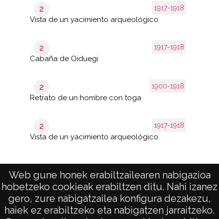
1917-1918
2
Vista de un yacimiento arqueológico
1917-1918
2
Cabaña de Oiduegi
1900-1918
2
Retrato de un hombre con toga
1917-1918
2
Vista de un yacimiento arqueológico
Web gune honek erabiltzailearen nabigazioa
1–40
hobetzeko cookieak erabiltzen ditu. Nahi izanez
de 3
de
páginas
106
gero, zure nabigatzailea konfigura dezakezu,
results
haiek ez erabiltzeko eta nabigatzen jarraitzeko.