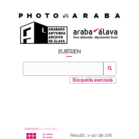
ES
EU
|
|
EN
Búsqueda avanzada
Cuadrícula
Ver como lista
Results:
1–40 de 106