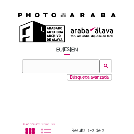
ES
EU
|
|
EN
Búsqueda avanzada
Cuadrícula
Ver como lista
Results:
1–2 de 2