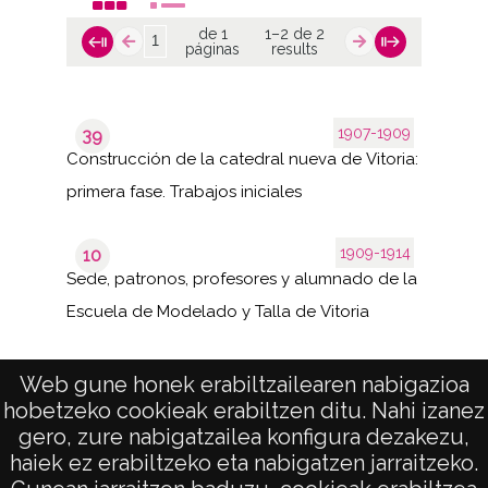
de 1
1–2 de 2
páginas
results
1907-1909
39
Construcción de la catedral nueva de Vitoria:
primera fase. Trabajos iniciales
1909-1914
10
Sede, patronos, profesores y alumnado de la
Escuela de Modelado y Talla de Vitoria
Web gune honek erabiltzailearen nabigazioa
hobetzeko cookieak erabiltzen ditu. Nahi izanez
1–2 de
de 1
2
gero, zure nabigatzailea konfigura dezakezu,
páginas
results
haiek ez erabiltzeko eta nabigatzen jarraitzeko.