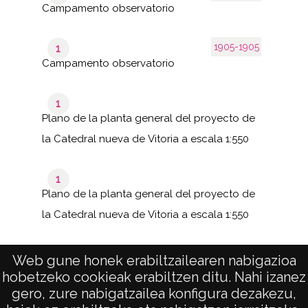
Campamento observatorio
1905-1905
1
Campamento observatorio
1
Plano de la planta general del proyecto de
la Catedral nueva de Vitoria a escala 1:550
1
Plano de la planta general del proyecto de
la Catedral nueva de Vitoria a escala 1:550
Web gune honek erabiltzailearen nabigazioa
hobetzeko cookieak erabiltzen ditu. Nahi izanez
1–18
de 1
de 18
gero, zure nabigatzailea konfigura dezakezu,
páginas
results