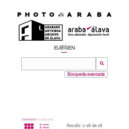
ES
EU
|
|
EN
Búsqueda avanzada
Cuadrícula
Ver como lista
Results:
1–18 de 18