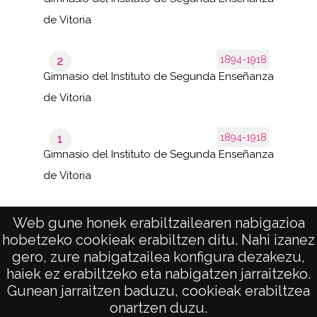
de Vitoria
1894-1918
2
Gimnasio del Instituto de Segunda Enseñanza
de Vitoria
1894-1918
1
Gimnasio del Instituto de Segunda Enseñanza
de Vitoria
Web gune honek erabiltzailearen nabigazioa
hobetzeko cookieak erabiltzen ditu. Nahi izanez
1–6
de 1
de 6
gero, zure nabigatzailea konfigura dezakezu,
páginas
results
haiek ez erabiltzeko eta nabigatzen jarraitzeko.
Gunean jarraitzen baduzu, cookieak erabiltzea
onartzen duzu.
AVISO LEGAL