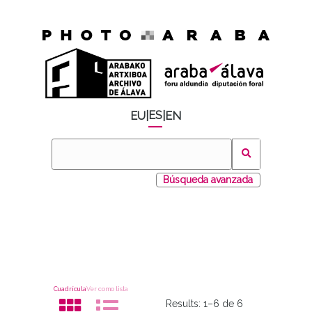
ES
EU
|
|
EN
Búsqueda avanzada
Cuadrícula
Ver como lista
Results:
1–6 de 6