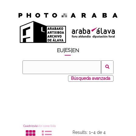
ES
EU
|
|
EN
Búsqueda avanzada
Cuadrícula
Ver como lista
Results:
1–4 de 4