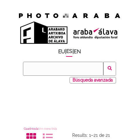
ES
EU
|
|
EN
Búsqueda avanzada
Cuadrícula
Ver como lista
Results:
1–21 de 21