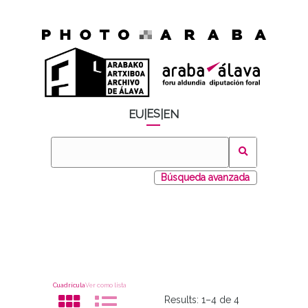
ES
EU
|
|
EN
Búsqueda avanzada
Cuadrícula
Ver como lista
Results:
1–4 de 4