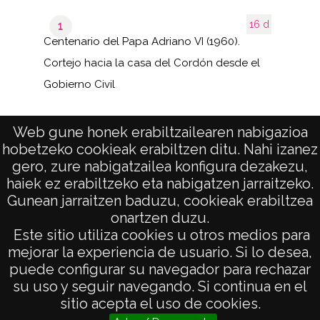
16 d
1
Centenario del Papa Adriano VI (1960).
Cortejo hacia la casa del Cordón desde el
Gobierno Civil
Web gune honek erabiltzailearen nabigazioa
hobetzeko cookieak erabiltzen ditu. Nahi izanez
1–4 de
de 1
4
gero, zure nabigatzailea konfigura dezakezu,
páginas
results
haiek ez erabiltzeko eta nabigatzen jarraitzeko.
Gunean jarraitzen baduzu, cookieak erabiltzea
onartzen duzu.
AVISO LEGAL
Este sitio utiliza cookies u otros medios para
POLÍTICA DE PRIVACIDAD
mejorar la experiencia de usuario. Si lo desea,
puede configurar su navegador para rechazar
ACCESIBILIDAD
su uso y seguir navegando. Si continua en el
ATENCIÓN CIUDADANA
sitio acepta el uso de cookies.