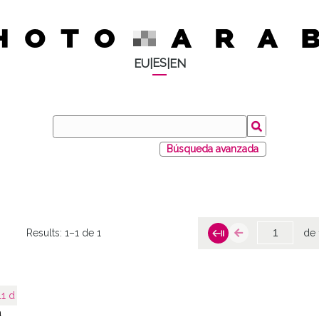
ES
EU
|
|
EN
Búsqueda avanzada
Results:
1–1 de 1
de 
11 d
a