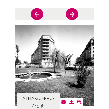
ATHA-SCH-PC-
AT
24536