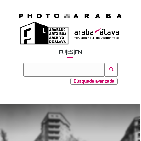
ES
EU
|
|
EN
Búsqueda avanzada