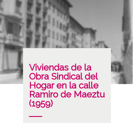
Viviendas de la
Obra Sindical del
Hogar en la calle
Ramiro de Maeztu
(1959)