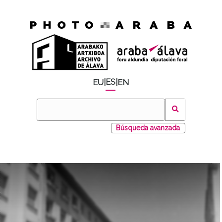
ES
EU
|
|
EN
Búsqueda avanzada