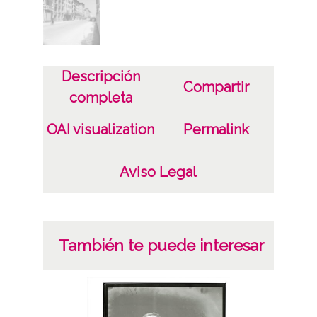
Sign copias: Carpeta 170 - Positivos 24490
Licencia de las imágenes
CC BY-NC-SA 4.0
Descripción
Compartir
completa
OAI visualization
Permalink
Aviso Legal
También te puede interesar