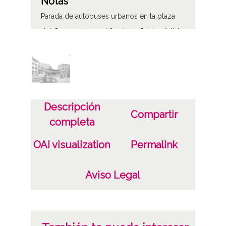
Notas
Parada de autobuses urbanos en la plaza
del General Loma al fondo el Casino Artista
Vitoriano
Sign originales: Celuloide 9x12, n° 1721
Sign copias: Carpeta 167 - Positivos 24018
Licencia de las imágenes
Descripción
Compartir
CC BY-NC-SA 4.0
completa
OAI visualization
Permalink
Aviso Legal