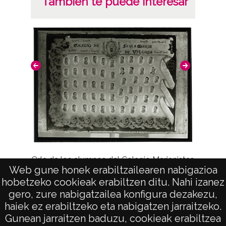
También te puede interesar
Orla de los alumnos del Colegio Marianistas
Web gune honek erabiltzailearen nabigazioa
"
hobetzeko cookieak erabiltzen ditu. Nahi izanez
gero, zure nabigatzailea konfigura dezakezu,
haiek ez erabiltzeko eta nabigatzen jarraitzeko.
Gunean jarraitzen baduzu, cookieak erabiltzea