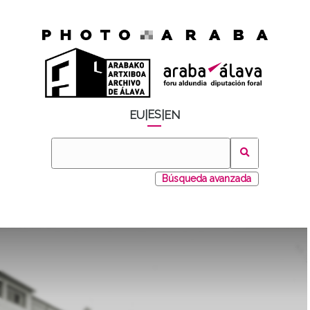
ES
EU
|
|
EN
Búsqueda avanzada